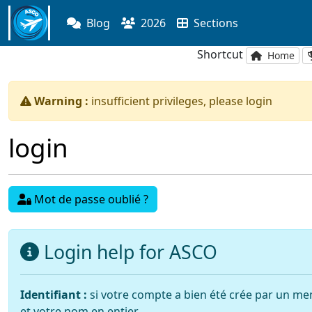
Blog
2026
Sections
Shortcut
Home
warning:
Warning :
insufficient privileges, please login
login
Mot de passe oublié ?
Login help for ASCO
Identifiant :
si votre compte a bien été crée par un mem
et votre nom en entier.